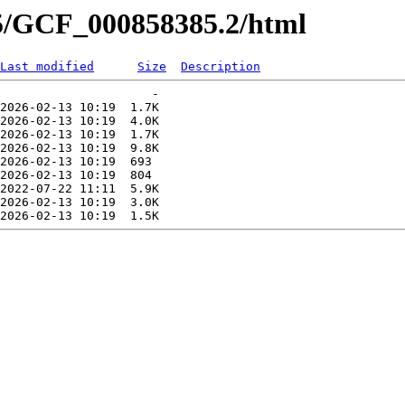
85/GCF_000858385.2/html
Last modified
Size
Description
                     -   

2026-02-13 10:19  1.7K  

2026-02-13 10:19  4.0K  

2026-02-13 10:19  1.7K  

2026-02-13 10:19  9.8K  

2026-02-13 10:19  693   

2026-02-13 10:19  804   

2022-07-22 11:11  5.9K  

2026-02-13 10:19  3.0K  
