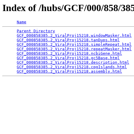
Index of /hubs/GCF/000/858/3
Name
Parent Directory
                                 
GCF_000858385.2_ViralProj15218.windowMasker.html
 
GCF_000858385.2_ViralProj15218.tanDups.html
      
GCF_000858385.2_ViralProj15218.simpleRepeat.html
 
GCF_000858385.2_ViralProj15218.repeatMasker.html
 
GCF_000858385.2_ViralProj15218.ncbiGene.html
     
GCF_000858385.2_ViralProj15218.gc5Base.html
      
GCF_000858385.2_ViralProj15218.description.html
  
GCF_000858385.2_ViralProj15218.cpgIslands.html
   
GCF_000858385.2_ViralProj15218.assembly.html