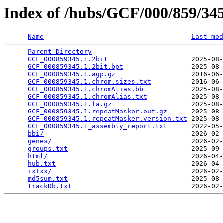
Index of /hubs/GCF/000/859/3
Name
Last mod
Parent Directory
                                 
GCF_000859345.1.2bit
                     2025-08-
GCF_000859345.1.2bit.bpt
                 2025-08-
GCF_000859345.1.agp.gz
                   2016-06-
GCF_000859345.1.chrom.sizes.txt
          2016-06-
GCF_000859345.1.chromAlias.bb
            2025-08-
GCF_000859345.1.chromAlias.txt
           2025-08-
GCF_000859345.1.fa.gz
                    2025-08-
GCF_000859345.1.repeatMasker.out.gz
      2025-08-
GCF_000859345.1.repeatMasker.version.txt
 2025-08-
GCF_000859345.1_assembly_report.txt
      2022-05-
bbi/
                                     2026-02-
genes/
                                   2026-02-
groups.txt
                               2025-09-
html/
                                    2026-04-
hub.txt
                                  2026-04-
ixIxx/
                                   2026-02-
md5sum.txt
                               2025-08-
trackDb.txt