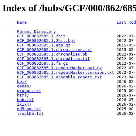
Index of /hubs/GCF/000/862/6
Name
Last mod
Parent Directory
                                 
GCF_000862685.1.2bit
                     2022-07-
GCF_000862685.1.2bit.bpt
                 2022-07-
GCF_000862685.1.agp.gz
                   2015-05-
GCF_000862685.1.chrom.sizes.txt
          2015-05-
GCF_000862685.1.chromAlias.bb
            2022-09-
GCF_000862685.1.chromAlias.txt
           2022-09-
GCF_000862685.1.fa.gz
                    2022-07-
GCF_000862685.1.repeatMasker.out.gz
      2022-07-
GCF_000862685.1.repeatMasker.version.txt
 2022-07-
GCF_000862685.1_assembly_report.txt
      2023-04-
bbi/
                                     2026-02-
genes/
                                   2026-02-
groups.txt
                               2025-09-
html/
                                    2026-07-
hub.txt
                                  2026-07-
ixIxx/
                                   2026-02-
md5sum.txt
                               2025-08-
trackDb.txt