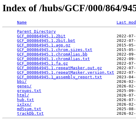
Index of /hubs/GCF/000/864/9
Name
Last mod
Parent Directory
                                 
GCF_000864945.1.2bit
                     2022-07-
GCF_000864945.1.2bit.bpt
                 2022-07-
GCF_000864945.1.agp.gz
                   2015-05-
GCF_000864945.1.chrom.sizes.txt
          2015-05-
GCF_000864945.1.chromAlias.bb
            2022-09-
GCF_000864945.1.chromAlias.txt
           2022-09-
GCF_000864945.1.fa.gz
                    2022-07-
GCF_000864945.1.repeatMasker.out.gz
      2022-07-
GCF_000864945.1.repeatMasker.version.txt
 2022-07-
GCF_000864945.1_assembly_report.txt
      2023-04-
bbi/
                                     2026-02-
genes/
                                   2026-02-
groups.txt
                               2025-09-
html/
                                    2026-07-
hub.txt
                                  2026-07-
ixIxx/
                                   2026-02-
md5sum.txt
                               2025-08-
trackDb.txt