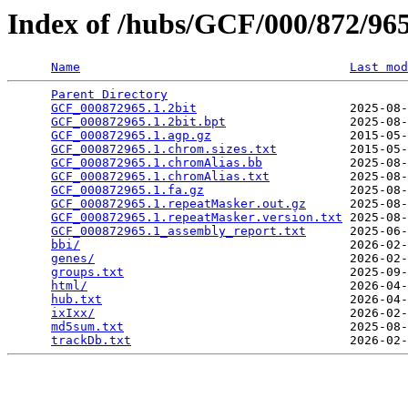
Index of /hubs/GCF/000/872/9
Name
Last mod
Parent Directory
                                 
GCF_000872965.1.2bit
                     2025-08-
GCF_000872965.1.2bit.bpt
                 2025-08-
GCF_000872965.1.agp.gz
                   2015-05-
GCF_000872965.1.chrom.sizes.txt
          2015-05-
GCF_000872965.1.chromAlias.bb
            2025-08-
GCF_000872965.1.chromAlias.txt
           2025-08-
GCF_000872965.1.fa.gz
                    2025-08-
GCF_000872965.1.repeatMasker.out.gz
      2025-08-
GCF_000872965.1.repeatMasker.version.txt
 2025-08-
GCF_000872965.1_assembly_report.txt
      2025-06-
bbi/
                                     2026-02-
genes/
                                   2026-02-
groups.txt
                               2025-09-
html/
                                    2026-04-
hub.txt
                                  2026-04-
ixIxx/
                                   2026-02-
md5sum.txt
                               2025-08-
trackDb.txt