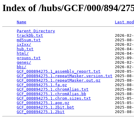
Index of /hubs/GCF/000/894/2
Name
Last mod
Parent Directory
                                 
trackDb.txt
                              2026-02-
md5sum.txt
                               2025-08-
ixIxx/
                                   2026-02-
hub.txt
                                  2026-04-
html/
                                    2026-04-
groups.txt
                               2025-09-
genes/
                                   2026-02-
bbi/
                                     2026-02-
GCF_000894275.1_assembly_report.txt
      2020-05-
GCF_000894275.1.repeatMasker.version.txt
 2025-08-
GCF_000894275.1.repeatMasker.out.gz
      2025-08-
GCF_000894275.1.fa.gz
                    2025-08-
GCF_000894275.1.chromAlias.txt
           2025-08-
GCF_000894275.1.chromAlias.bb
            2025-08-
GCF_000894275.1.chrom.sizes.txt
          2015-05-
GCF_000894275.1.agp.gz
                   2015-05-
GCF_000894275.1.2bit.bpt
                 2025-08-
GCF_000894275.1.2bit