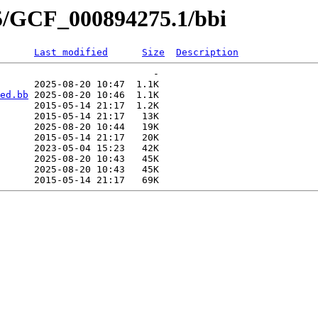
75/GCF_000894275.1/bbi
Last modified
Size
Description
                           -   

      2025-08-20 10:47  1.1K  

ed.bb
 2025-08-20 10:46  1.1K  

      2015-05-14 21:17  1.2K  

      2015-05-14 21:17   13K  

      2025-08-20 10:44   19K  

      2015-05-14 21:17   20K  

      2023-05-04 15:23   42K  

      2025-08-20 10:43   45K  

      2025-08-20 10:43   45K  
