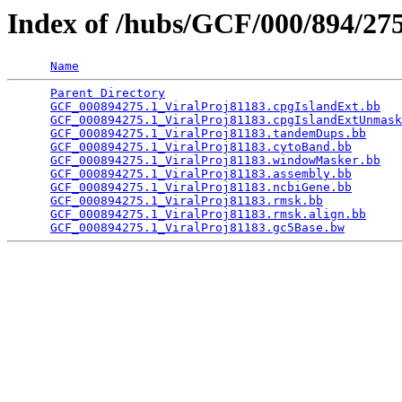
Index of /hubs/GCF/000/894/2
Name
Parent Directory
                                 
GCF_000894275.1_ViralProj81183.cpgIslandExt.bb
   
GCF_000894275.1_ViralProj81183.cpgIslandExtUnmask
GCF_000894275.1_ViralProj81183.tandemDups.bb
     
GCF_000894275.1_ViralProj81183.cytoBand.bb
       
GCF_000894275.1_ViralProj81183.windowMasker.bb
   
GCF_000894275.1_ViralProj81183.assembly.bb
       
GCF_000894275.1_ViralProj81183.ncbiGene.bb
       
GCF_000894275.1_ViralProj81183.rmsk.bb
           
GCF_000894275.1_ViralProj81183.rmsk.align.bb
     
GCF_000894275.1_ViralProj81183.gc5Base.bw