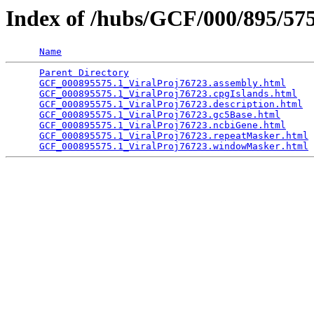
Index of /hubs/GCF/000/895/5
Name
Parent Directory
                                 
GCF_000895575.1_ViralProj76723.assembly.html
     
GCF_000895575.1_ViralProj76723.cpgIslands.html
   
GCF_000895575.1_ViralProj76723.description.html
  
GCF_000895575.1_ViralProj76723.gc5Base.html
      
GCF_000895575.1_ViralProj76723.ncbiGene.html
     
GCF_000895575.1_ViralProj76723.repeatMasker.html
 
GCF_000895575.1_ViralProj76723.windowMasker.html