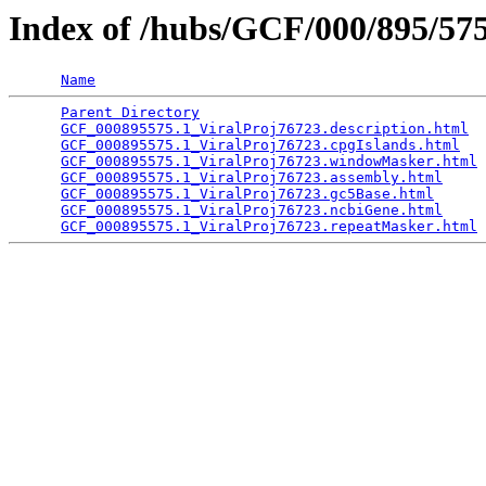
Index of /hubs/GCF/000/895/5
Name
Parent Directory
                                 
GCF_000895575.1_ViralProj76723.description.html
  
GCF_000895575.1_ViralProj76723.cpgIslands.html
   
GCF_000895575.1_ViralProj76723.windowMasker.html
 
GCF_000895575.1_ViralProj76723.assembly.html
     
GCF_000895575.1_ViralProj76723.gc5Base.html
      
GCF_000895575.1_ViralProj76723.ncbiGene.html
     
GCF_000895575.1_ViralProj76723.repeatMasker.html