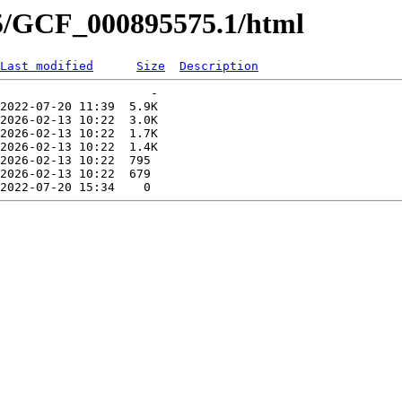
75/GCF_000895575.1/html
Last modified
Size
Description
                     -   

2022-07-20 11:39  5.9K  

2026-02-13 10:22  3.0K  

2026-02-13 10:22  1.7K  

2026-02-13 10:22  1.4K  

2026-02-13 10:22  795   

2026-02-13 10:22  679   
