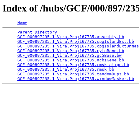
Index of /hubs/GCF/000/897/2
Name
Parent Directory
                                 
GCF_000897235.1_ViralProj167735.assembly.bb
      
GCF_000897235.1_ViralProj167735.cpgIslandExt.bb
  
GCF_000897235.1_ViralProj167735.cpgIslandExtUnmas
GCF_000897235.1_ViralProj167735.cytoBand.bb
      
GCF_000897235.1_ViralProj167735.gc5Base.bw
       
GCF_000897235.1_ViralProj167735.ncbiGene.bb
      
GCF_000897235.1_ViralProj167735.rmsk.align.bb
    
GCF_000897235.1_ViralProj167735.rmsk.bb
          
GCF_000897235.1_ViralProj167735.tandemDups.bb
    
GCF_000897235.1_ViralProj167735.windowMasker.bb