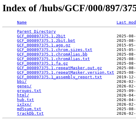
Index of /hubs/GCF/000/897/3
Name
Last mod
Parent Directory
                                 
GCF_000897375.1.2bit
                     2025-08-
GCF_000897375.1.2bit.bpt
                 2025-08-
GCF_000897375.1.agp.gz
                   2015-05-
GCF_000897375.1.chrom.sizes.txt
          2015-05-
GCF_000897375.1.chromAlias.bb
            2025-08-
GCF_000897375.1.chromAlias.txt
           2025-08-
GCF_000897375.1.fa.gz
                    2025-08-
GCF_000897375.1.repeatMasker.out.gz
      2025-08-
GCF_000897375.1.repeatMasker.version.txt
 2025-08-
GCF_000897375.1_assembly_report.txt
      2019-12-
bbi/
                                     2026-02-
genes/
                                   2026-02-
groups.txt
                               2025-09-
html/
                                    2026-04-
hub.txt
                                  2026-04-
ixIxx/
                                   2026-02-
md5sum.txt
                               2025-08-
trackDb.txt