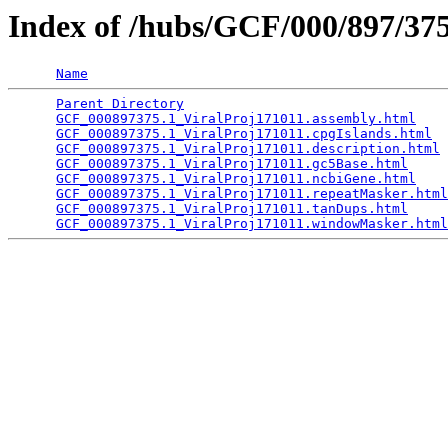
Index of /hubs/GCF/000/897/3
Name
Parent Directory
                                 
GCF_000897375.1_ViralProj171011.assembly.html
    
GCF_000897375.1_ViralProj171011.cpgIslands.html
  
GCF_000897375.1_ViralProj171011.description.html
 
GCF_000897375.1_ViralProj171011.gc5Base.html
     
GCF_000897375.1_ViralProj171011.ncbiGene.html
    
GCF_000897375.1_ViralProj171011.repeatMasker.html
GCF_000897375.1_ViralProj171011.tanDups.html
     
GCF_000897375.1_ViralProj171011.windowMasker.html