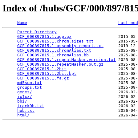
Index of /hubs/GCF/000/897/8
Name
Last mod
Parent Directory
                                 
GCF_000897815.1.agp.gz
                   2015-05-
GCF_000897815.1.chrom.sizes.txt
          2015-05-
GCF_000897815.1_assembly_report.txt
      2019-12-
GCF_000897815.1.chromAlias.txt
           2025-08-
GCF_000897815.1.chromAlias.bb
            2025-08-
GCF_000897815.1.repeatMasker.version.txt
 2025-08-
GCF_000897815.1.repeatMasker.out.gz
      2025-08-
GCF_000897815.1.2bit
                     2025-08-
GCF_000897815.1.2bit.bpt
                 2025-08-
GCF_000897815.1.fa.gz
                    2025-08-
md5sum.txt
                               2025-08-
groups.txt
                               2025-09-
genes/
                                   2026-02-
ixIxx/
                                   2026-02-
bbi/
                                     2026-02-
trackDb.txt
                              2026-02-
hub.txt
                                  2026-04-
html/