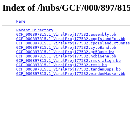
Index of /hubs/GCF/000/897/8
Name
Parent Directory
                                 
GCF_000897815.1_ViralProj177532.assembly.bb
      
GCF_000897815.1_ViralProj177532.cpgIslandExt.bb
  
GCF_000897815.1_ViralProj177532.cpgIslandExtUnmas
GCF_000897815.1_ViralProj177532.cytoBand.bb
      
GCF_000897815.1_ViralProj177532.gc5Base.bw
       
GCF_000897815.1_ViralProj177532.ncbiGene.bb
      
GCF_000897815.1_ViralProj177532.rmsk.align.bb
    
GCF_000897815.1_ViralProj177532.rmsk.bb
          
GCF_000897815.1_ViralProj177532.tandemDups.bb
    
GCF_000897815.1_ViralProj177532.windowMasker.bb