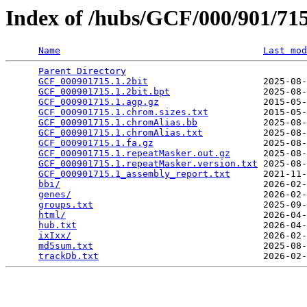
Index of /hubs/GCF/000/901/7
Name
Last mod
Parent Directory
                                 
GCF_000901715.1.2bit
                     2025-08-
GCF_000901715.1.2bit.bpt
                 2025-08-
GCF_000901715.1.agp.gz
                   2015-05-
GCF_000901715.1.chrom.sizes.txt
          2015-05-
GCF_000901715.1.chromAlias.bb
            2025-08-
GCF_000901715.1.chromAlias.txt
           2025-08-
GCF_000901715.1.fa.gz
                    2025-08-
GCF_000901715.1.repeatMasker.out.gz
      2025-08-
GCF_000901715.1.repeatMasker.version.txt
 2025-08-
GCF_000901715.1_assembly_report.txt
      2021-11-
bbi/
                                     2026-02-
genes/
                                   2026-02-
groups.txt
                               2025-09-
html/
                                    2026-04-
hub.txt
                                  2026-04-
ixIxx/
                                   2026-02-
md5sum.txt
                               2025-08-
trackDb.txt