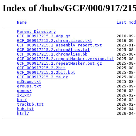
Index of /hubs/GCF/000/917/2
Name
Last mod
Parent Directory
                                 
GCF_000917215.2.agp.gz
                   2016-09-
GCF_000917215.2.chrom.sizes.txt
          2016-09-
GCF_000917215.2_assembly_report.txt
      2023-01-
GCF_000917215.2.chromAlias.txt
           2025-08-
GCF_000917215.2.chromAlias.bb
            2025-08-
GCF_000917215.2.repeatMasker.version.txt
 2025-08-
GCF_000917215.2.repeatMasker.out.gz
      2025-08-
GCF_000917215.2.2bit
                     2025-08-
GCF_000917215.2.2bit.bpt
                 2025-08-
GCF_000917215.2.fa.gz
                    2025-08-
md5sum.txt
                               2025-08-
groups.txt
                               2025-09-
genes/
                                   2026-02-
ixIxx/
                                   2026-02-
bbi/
                                     2026-02-
trackDb.txt
                              2026-02-
hub.txt
                                  2026-04-
html/