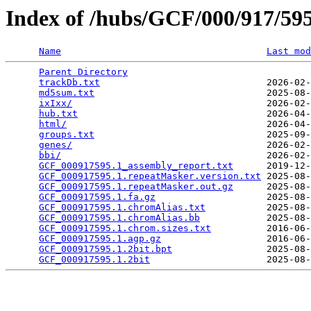
Index of /hubs/GCF/000/917/5
Name
Last mod
Parent Directory
                                 
trackDb.txt
                              2026-02-
md5sum.txt
                               2025-08-
ixIxx/
                                   2026-02-
hub.txt
                                  2026-04-
html/
                                    2026-04-
groups.txt
                               2025-09-
genes/
                                   2026-02-
bbi/
                                     2026-02-
GCF_000917595.1_assembly_report.txt
      2019-12-
GCF_000917595.1.repeatMasker.version.txt
 2025-08-
GCF_000917595.1.repeatMasker.out.gz
      2025-08-
GCF_000917595.1.fa.gz
                    2025-08-
GCF_000917595.1.chromAlias.txt
           2025-08-
GCF_000917595.1.chromAlias.bb
            2025-08-
GCF_000917595.1.chrom.sizes.txt
          2016-06-
GCF_000917595.1.agp.gz
                   2016-06-
GCF_000917595.1.2bit.bpt
                 2025-08-
GCF_000917595.1.2bit