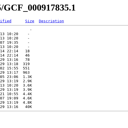
35/GCF_000917835.1
ified
Size
Description
             -   

13 10:20    -   

13 10:20    -   

07 19:35    -   

13 10:20    -   

14 22:14   18   

14 22:14   46   

29 13:16   78   

29 13:18  319   

02 15:55  551   

29 13:17  963   

05 23:06  1.3K  

29 13:19  2.9K  

13 10:20  3.6K  

29 13:19  3.9K  

21 10:55  4.4K  

07 19:09  4.6K  

29 13:19  4.8K  
