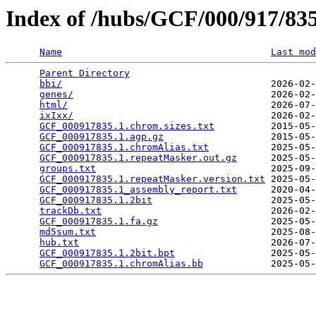
Index of /hubs/GCF/000/917/8
Name
Last mod
Parent Directory
                                 
bbi/
                                     2026-02-
genes/
                                   2026-02-
html/
                                    2026-07-
ixIxx/
                                   2026-02-
GCF_000917835.1.chrom.sizes.txt
          2015-05-
GCF_000917835.1.agp.gz
                   2015-05-
GCF_000917835.1.chromAlias.txt
           2025-05-
GCF_000917835.1.repeatMasker.out.gz
      2025-05-
groups.txt
                               2025-09-
GCF_000917835.1.repeatMasker.version.txt
 2025-05-
GCF_000917835.1_assembly_report.txt
      2020-04-
GCF_000917835.1.2bit
                     2025-05-
trackDb.txt
                              2026-02-
GCF_000917835.1.fa.gz
                    2025-05-
md5sum.txt
                               2025-08-
hub.txt
                                  2026-07-
GCF_000917835.1.2bit.bpt
                 2025-05-
GCF_000917835.1.chromAlias.bb