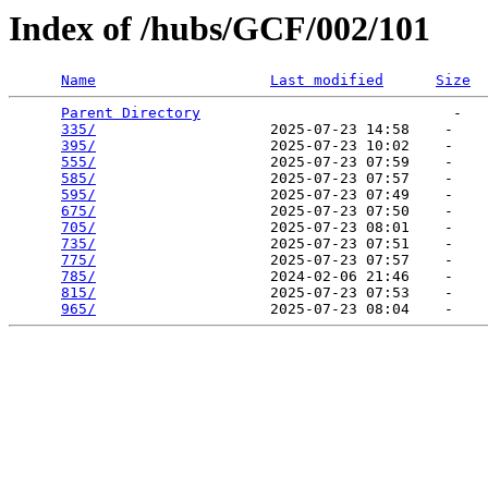
Index of /hubs/GCF/002/101
Name
Last modified
Size
Parent Directory
                             -   

335/
                    2025-07-23 14:58    -   

395/
                    2025-07-23 10:02    -   

555/
                    2025-07-23 07:59    -   

585/
                    2025-07-23 07:57    -   

595/
                    2025-07-23 07:49    -   

675/
                    2025-07-23 07:50    -   

705/
                    2025-07-23 08:01    -   

735/
                    2025-07-23 07:51    -   

775/
                    2025-07-23 07:57    -   

785/
                    2024-02-06 21:46    -   

815/
                    2025-07-23 07:53    -   

965/