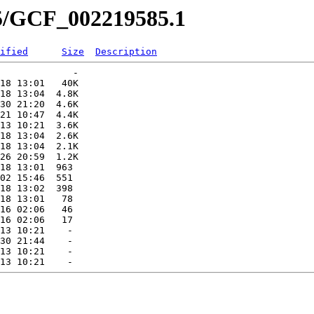
85/GCF_002219585.1
ified
Size
Description
             -   

18 13:01   40K  

18 13:04  4.8K  

30 21:20  4.6K  

21 10:47  4.4K  

13 10:21  3.6K  

18 13:04  2.6K  

18 13:04  2.1K  

26 20:59  1.2K  

18 13:01  963   

02 15:46  551   

18 13:02  398   

18 13:01   78   

16 02:06   46   

16 02:06   17   

13 10:21    -   

30 21:44    -   

13 10:21    -   
