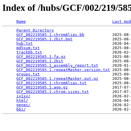
Index of /hubs/GCF/002/219/5
Name
Last mod
Parent Directory
                                 
GCF_002219585.1.chromAlias.bb
            2025-08-
GCF_002219585.1.2bit.bpt
                 2025-08-
hub.txt
                                  2026-04-
md5sum.txt
                               2025-08-
trackDb.txt
                              2026-02-
GCF_002219585.1.fa.gz
                    2025-08-
GCF_002219585.1.2bit
                     2025-08-
GCF_002219585.1_assembly_report.txt
      2020-01-
GCF_002219585.1.repeatMasker.version.txt
 2025-08-
groups.txt
                               2025-09-
GCF_002219585.1.repeatMasker.out.gz
      2025-08-
GCF_002219585.1.chromAlias.txt
           2025-08-
GCF_002219585.1.agp.gz
                   2017-07-
GCF_002219585.1.chrom.sizes.txt
          2017-07-
ixIxx/
                                   2026-02-
html/
                                    2026-04-
genes/
                                   2026-02-
bbi/