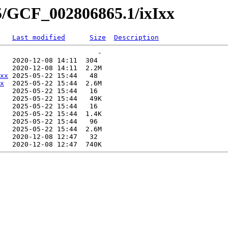
5/GCF_002806865.1/ixIxx
Last modified
Size
Description
                        -   

   2020-12-08 14:11  304   

   2020-12-08 14:11  2.2M  

xx
 2025-05-22 15:44   48   

x
  2025-05-22 15:44  2.6M  

   2025-05-22 15:44   16   

   2025-05-22 15:44   49K  

   2025-05-22 15:44   16   

   2025-05-22 15:44  1.4K  

   2025-05-22 15:44   96   

   2025-05-22 15:44  2.6M  

   2020-12-08 12:47   32   
