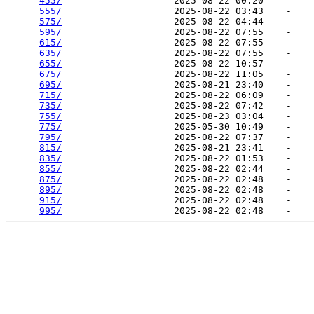
455/
                    2025-08-22 00:20    -   

555/
                    2025-08-22 03:43    -   

575/
                    2025-08-22 04:44    -   

595/
                    2025-08-22 07:55    -   

615/
                    2025-08-22 07:55    -   

635/
                    2025-08-22 07:55    -   

655/
                    2025-08-22 10:57    -   

675/
                    2025-08-22 11:05    -   

695/
                    2025-08-21 23:40    -   

715/
                    2025-08-22 06:09    -   

735/
                    2025-08-22 07:42    -   

755/
                    2025-08-23 03:04    -   

775/
                    2025-05-30 10:49    -   

795/
                    2025-08-22 07:37    -   

815/
                    2025-08-21 23:41    -   

835/
                    2025-08-22 01:53    -   

855/
                    2025-08-22 02:44    -   

875/
                    2025-08-22 02:48    -   

895/
                    2025-08-22 02:48    -   

915/
                    2025-08-22 02:48    -   

995/