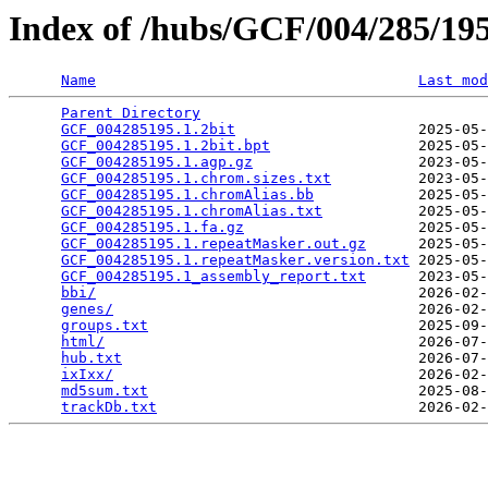
Index of /hubs/GCF/004/285/1
Name
Last mod
Parent Directory
                                 
GCF_004285195.1.2bit
                     2025-05-
GCF_004285195.1.2bit.bpt
                 2025-05-
GCF_004285195.1.agp.gz
                   2023-05-
GCF_004285195.1.chrom.sizes.txt
          2023-05-
GCF_004285195.1.chromAlias.bb
            2025-05-
GCF_004285195.1.chromAlias.txt
           2025-05-
GCF_004285195.1.fa.gz
                    2025-05-
GCF_004285195.1.repeatMasker.out.gz
      2025-05-
GCF_004285195.1.repeatMasker.version.txt
 2025-05-
GCF_004285195.1_assembly_report.txt
      2023-05-
bbi/
                                     2026-02-
genes/
                                   2026-02-
groups.txt
                               2025-09-
html/
                                    2026-07-
hub.txt
                                  2026-07-
ixIxx/
                                   2026-02-
md5sum.txt
                               2025-08-
trackDb.txt