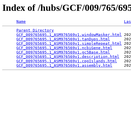
Index of /hubs/GCF/009/765/6
Name
Las
Parent Directory
                                 
GCF_009765695.1_ASM976569v1.windowMasker.html
 202
GCF_009765695.1_ASM976569v1.tanDups.html
      202
GCF_009765695.1_ASM976569v1.simpleRepeat.html
 202
GCF_009765695.1_ASM976569v1.ncbiGene.html
     202
GCF_009765695.1_ASM976569v1.gc5Base.html
      202
GCF_009765695.1_ASM976569v1.description.html
  202
GCF_009765695.1_ASM976569v1.cpgIslands.html
   202
GCF_009765695.1_ASM976569v1.assembly.html