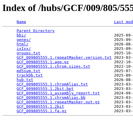
Index of /hubs/GCF/009/805/5
Name
Last mod
Parent Directory
                                 
bbi/
                                     2025-09-
genes/
                                   2025-09-
html/
                                    2026-08-
ixIxx/
                                   2025-09-
groups.txt
                               2025-10-
GCF_009805555.1.repeatMasker.version.txt
 2023-03-
GCF_009805555.1.agp.gz
                   2022-10-
GCF_009805555.1.chrom.sizes.txt
          2022-10-
md5sum.txt
                               2025-07-
trackDb.txt
                              2025-09-
hub.txt
                                  2026-08-
GCF_009805555.1.chromAlias.txt
           2023-03-
GCF_009805555.1.2bit.bpt
                 2023-03-
GCF_009805555.1_assembly_report.txt
      2024-09-
GCF_009805555.1.chromAlias.bb
            2023-03-
GCF_009805555.1.repeatMasker.out.gz
      2023-03-
GCF_009805555.1.2bit
                     2023-03-
GCF_009805555.1.fa.gz