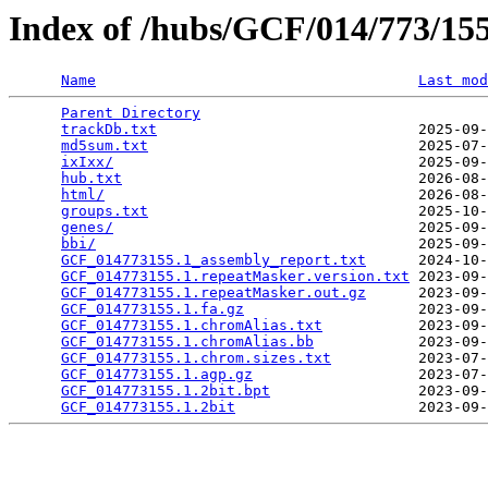
Index of /hubs/GCF/014/773/1
Name
Last mod
Parent Directory
                                 
trackDb.txt
                              2025-09-
md5sum.txt
                               2025-07-
ixIxx/
                                   2025-09-
hub.txt
                                  2026-08-
html/
                                    2026-08-
groups.txt
                               2025-10-
genes/
                                   2025-09-
bbi/
                                     2025-09-
GCF_014773155.1_assembly_report.txt
      2024-10-
GCF_014773155.1.repeatMasker.version.txt
 2023-09-
GCF_014773155.1.repeatMasker.out.gz
      2023-09-
GCF_014773155.1.fa.gz
                    2023-09-
GCF_014773155.1.chromAlias.txt
           2023-09-
GCF_014773155.1.chromAlias.bb
            2023-09-
GCF_014773155.1.chrom.sizes.txt
          2023-07-
GCF_014773155.1.agp.gz
                   2023-07-
GCF_014773155.1.2bit.bpt
                 2023-09-
GCF_014773155.1.2bit