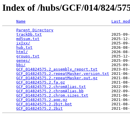
Index of /hubs/GCF/014/824/5
Name
Last mod
Parent Directory
                                 
trackDb.txt
                              2025-09-
md5sum.txt
                               2025-12-
ixIxx/
                                   2025-09-
hub.txt
                                  2026-08-
html/
                                    2026-08-
groups.txt
                               2025-12-
genes/
                                   2025-09-
bbi/
                                     2025-09-
GCF_014824575.2_assembly_report.txt
      2023-03-
GCF_014824575.2.repeatMasker.version.txt
 2021-06-
GCF_014824575.2.repeatMasker.out.gz
      2021-08-
GCF_014824575.2.fa.gz
                    2021-08-
GCF_014824575.2.chromAlias.txt
           2022-09-
GCF_014824575.2.chromAlias.bb
            2022-09-
GCF_014824575.2.chrom.sizes.txt
          2021-06-
GCF_014824575.2.agp.gz
                   2021-06-
GCF_014824575.2.2bit.bpt
                 2021-08-
GCF_014824575.2.2bit