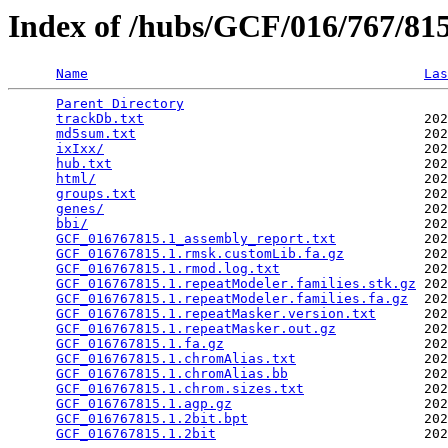
Index of /hubs/GCF/016/767/8
Name
Las
Parent Directory
                                 
trackDb.txt
                                   202
md5sum.txt
                                    202
ixIxx/
                                        202
hub.txt
                                       202
html/
                                         202
groups.txt
                                    202
genes/
                                        202
bbi/
                                          202
GCF_016767815.1_assembly_report.txt
           202
GCF_016767815.1.rmsk.customLib.fa.gz
          202
GCF_016767815.1.rmod.log.txt
                  202
GCF_016767815.1.repeatModeler.families.stk.gz
 202
GCF_016767815.1.repeatModeler.families.fa.gz
  202
GCF_016767815.1.repeatMasker.version.txt
      202
GCF_016767815.1.repeatMasker.out.gz
           202
GCF_016767815.1.fa.gz
                         202
GCF_016767815.1.chromAlias.txt
                202
GCF_016767815.1.chromAlias.bb
                 202
GCF_016767815.1.chrom.sizes.txt
               202
GCF_016767815.1.agp.gz
                        202
GCF_016767815.1.2bit.bpt
                      202
GCF_016767815.1.2bit