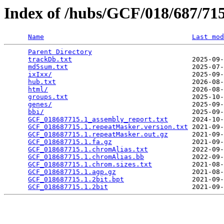
Index of /hubs/GCF/018/687/7
Name
Last mod
Parent Directory
                                 
trackDb.txt
                              2025-09-
md5sum.txt
                               2025-07-
ixIxx/
                                   2025-09-
hub.txt
                                  2026-08-
html/
                                    2026-08-
groups.txt
                               2025-10-
genes/
                                   2025-09-
bbi/
                                     2025-09-
GCF_018687715.1_assembly_report.txt
      2024-10-
GCF_018687715.1.repeatMasker.version.txt
 2021-09-
GCF_018687715.1.repeatMasker.out.gz
      2021-09-
GCF_018687715.1.fa.gz
                    2021-09-
GCF_018687715.1.chromAlias.txt
           2022-09-
GCF_018687715.1.chromAlias.bb
            2022-09-
GCF_018687715.1.chrom.sizes.txt
          2021-08-
GCF_018687715.1.agp.gz
                   2021-08-
GCF_018687715.1.2bit.bpt
                 2021-09-
GCF_018687715.1.2bit