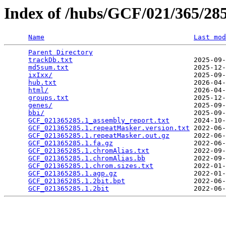
Index of /hubs/GCF/021/365/2
Name
Last mod
Parent Directory
                                 
trackDb.txt
                              2025-09-
md5sum.txt
                               2025-12-
ixIxx/
                                   2025-09-
hub.txt
                                  2026-04-
html/
                                    2026-04-
groups.txt
                               2025-12-
genes/
                                   2025-09-
bbi/
                                     2025-09-
GCF_021365285.1_assembly_report.txt
      2024-10-
GCF_021365285.1.repeatMasker.version.txt
 2022-06-
GCF_021365285.1.repeatMasker.out.gz
      2022-06-
GCF_021365285.1.fa.gz
                    2022-06-
GCF_021365285.1.chromAlias.txt
           2022-09-
GCF_021365285.1.chromAlias.bb
            2022-09-
GCF_021365285.1.chrom.sizes.txt
          2022-01-
GCF_021365285.1.agp.gz
                   2022-01-
GCF_021365285.1.2bit.bpt
                 2022-06-
GCF_021365285.1.2bit