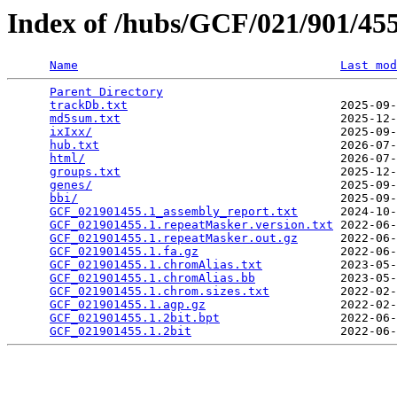
Index of /hubs/GCF/021/901/4
Name
Last mod
Parent Directory
                                 
trackDb.txt
                              2025-09-
md5sum.txt
                               2025-12-
ixIxx/
                                   2025-09-
hub.txt
                                  2026-07-
html/
                                    2026-07-
groups.txt
                               2025-12-
genes/
                                   2025-09-
bbi/
                                     2025-09-
GCF_021901455.1_assembly_report.txt
      2024-10-
GCF_021901455.1.repeatMasker.version.txt
 2022-06-
GCF_021901455.1.repeatMasker.out.gz
      2022-06-
GCF_021901455.1.fa.gz
                    2022-06-
GCF_021901455.1.chromAlias.txt
           2023-05-
GCF_021901455.1.chromAlias.bb
            2023-05-
GCF_021901455.1.chrom.sizes.txt
          2022-02-
GCF_021901455.1.agp.gz
                   2022-02-
GCF_021901455.1.2bit.bpt
                 2022-06-
GCF_021901455.1.2bit