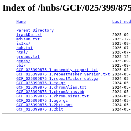
Index of /hubs/GCF/025/399/8
Name
Last mod
Parent Directory
                                 
trackDb.txt
                              2025-09-
md5sum.txt
                               2025-12-
ixIxx/
                                   2025-09-
hub.txt
                                  2026-07-
html/
                                    2026-07-
groups.txt
                               2025-12-
genes/
                                   2025-09-
bbi/
                                     2025-09-
GCF_025399875.1_assembly_report.txt
      2025-03-
GCF_025399875.1.repeatMasker.version.txt
 2024-05-
GCF_025399875.1.repeatMasker.out.gz
      2024-05-
GCF_025399875.1.fa.gz
                    2024-05-
GCF_025399875.1.chromAlias.txt
           2024-05-
GCF_025399875.1.chromAlias.bb
            2024-05-
GCF_025399875.1.chrom.sizes.txt
          2024-05-
GCF_025399875.1.agp.gz
                   2024-05-
GCF_025399875.1.2bit.bpt
                 2024-05-
GCF_025399875.1.2bit