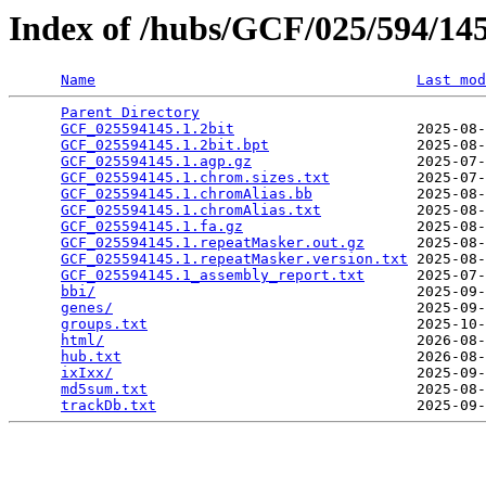
Index of /hubs/GCF/025/594/1
Name
Last mod
Parent Directory
                                 
GCF_025594145.1.2bit
                     2025-08-
GCF_025594145.1.2bit.bpt
                 2025-08-
GCF_025594145.1.agp.gz
                   2025-07-
GCF_025594145.1.chrom.sizes.txt
          2025-07-
GCF_025594145.1.chromAlias.bb
            2025-08-
GCF_025594145.1.chromAlias.txt
           2025-08-
GCF_025594145.1.fa.gz
                    2025-08-
GCF_025594145.1.repeatMasker.out.gz
      2025-08-
GCF_025594145.1.repeatMasker.version.txt
 2025-08-
GCF_025594145.1_assembly_report.txt
      2025-07-
bbi/
                                     2025-09-
genes/
                                   2025-09-
groups.txt
                               2025-10-
html/
                                    2026-08-
hub.txt
                                  2026-08-
ixIxx/
                                   2025-09-
md5sum.txt
                               2025-08-
trackDb.txt