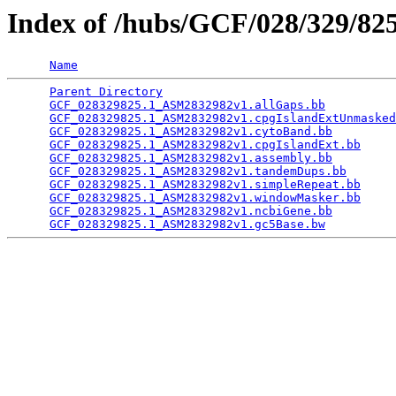
Index of /hubs/GCF/028/329/8
Name
Parent Directory
                                 
GCF_028329825.1_ASM2832982v1.allGaps.bb
          
GCF_028329825.1_ASM2832982v1.cpgIslandExtUnmasked
GCF_028329825.1_ASM2832982v1.cytoBand.bb
         
GCF_028329825.1_ASM2832982v1.cpgIslandExt.bb
     
GCF_028329825.1_ASM2832982v1.assembly.bb
         
GCF_028329825.1_ASM2832982v1.tandemDups.bb
       
GCF_028329825.1_ASM2832982v1.simpleRepeat.bb
     
GCF_028329825.1_ASM2832982v1.windowMasker.bb
     
GCF_028329825.1_ASM2832982v1.ncbiGene.bb
         
GCF_028329825.1_ASM2832982v1.gc5Base.bw