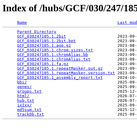
Index of /hubs/GCF/030/247/1
Name
Last mod
Parent Directory
                                 
GCF_030247185.1.2bit
                     2023-09-
GCF_030247185.1.2bit.bpt
                 2023-09-
GCF_030247185.1.agp.gz
                   2023-08-
GCF_030247185.1.chrom.sizes.txt
          2023-08-
GCF_030247185.1.chromAlias.bb
            2023-09-
GCF_030247185.1.chromAlias.txt
           2023-09-
GCF_030247185.1.fa.gz
                    2023-09-
GCF_030247185.1.repeatMasker.out.gz
      2023-09-
GCF_030247185.1.repeatMasker.version.txt
 2023-09-
GCF_030247185.1_assembly_report.txt
      2024-10-
bbi/
                                     2025-09-
genes/
                                   2025-09-
groups.txt
                               2025-12-
html/
                                    2026-07-
hub.txt
                                  2026-07-
ixIxx/
                                   2025-09-
md5sum.txt
                               2025-12-
trackDb.txt