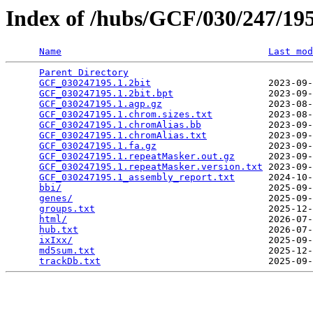
Index of /hubs/GCF/030/247/1
Name
Last mod
Parent Directory
                                 
GCF_030247195.1.2bit
                     2023-09-
GCF_030247195.1.2bit.bpt
                 2023-09-
GCF_030247195.1.agp.gz
                   2023-08-
GCF_030247195.1.chrom.sizes.txt
          2023-08-
GCF_030247195.1.chromAlias.bb
            2023-09-
GCF_030247195.1.chromAlias.txt
           2023-09-
GCF_030247195.1.fa.gz
                    2023-09-
GCF_030247195.1.repeatMasker.out.gz
      2023-09-
GCF_030247195.1.repeatMasker.version.txt
 2023-09-
GCF_030247195.1_assembly_report.txt
      2024-10-
bbi/
                                     2025-09-
genes/
                                   2025-09-
groups.txt
                               2025-12-
html/
                                    2026-07-
hub.txt
                                  2026-07-
ixIxx/
                                   2025-09-
md5sum.txt
                               2025-12-
trackDb.txt