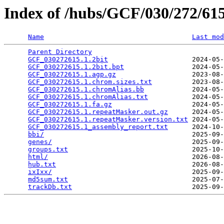
Index of /hubs/GCF/030/272/6
Name
Last mod
Parent Directory
                                 
GCF_030272615.1.2bit
                     2024-05-
GCF_030272615.1.2bit.bpt
                 2024-05-
GCF_030272615.1.agp.gz
                   2023-08-
GCF_030272615.1.chrom.sizes.txt
          2023-08-
GCF_030272615.1.chromAlias.bb
            2024-05-
GCF_030272615.1.chromAlias.txt
           2024-05-
GCF_030272615.1.fa.gz
                    2024-05-
GCF_030272615.1.repeatMasker.out.gz
      2024-05-
GCF_030272615.1.repeatMasker.version.txt
 2024-05-
GCF_030272615.1_assembly_report.txt
      2024-10-
bbi/
                                     2025-09-
genes/
                                   2025-09-
groups.txt
                               2025-10-
html/
                                    2026-08-
hub.txt
                                  2026-08-
ixIxx/
                                   2025-09-
md5sum.txt
                               2025-07-
trackDb.txt