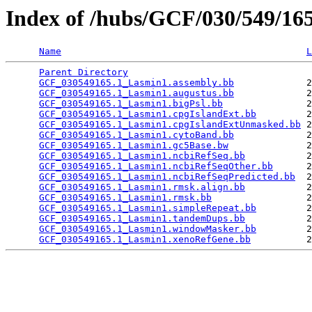
Index of /hubs/GCF/030/549/1
Name
L
Parent Directory
                                 
GCF_030549165.1_Lasmin1.assembly.bb
             2
GCF_030549165.1_Lasmin1.augustus.bb
             2
GCF_030549165.1_Lasmin1.bigPsl.bb
               2
GCF_030549165.1_Lasmin1.cpgIslandExt.bb
         2
GCF_030549165.1_Lasmin1.cpgIslandExtUnmasked.bb
 2
GCF_030549165.1_Lasmin1.cytoBand.bb
             2
GCF_030549165.1_Lasmin1.gc5Base.bw
              2
GCF_030549165.1_Lasmin1.ncbiRefSeq.bb
           2
GCF_030549165.1_Lasmin1.ncbiRefSeqOther.bb
      2
GCF_030549165.1_Lasmin1.ncbiRefSeqPredicted.bb
  2
GCF_030549165.1_Lasmin1.rmsk.align.bb
           2
GCF_030549165.1_Lasmin1.rmsk.bb
                 2
GCF_030549165.1_Lasmin1.simpleRepeat.bb
         2
GCF_030549165.1_Lasmin1.tandemDups.bb
           2
GCF_030549165.1_Lasmin1.windowMasker.bb
         2
GCF_030549165.1_Lasmin1.xenoRefGene.bb