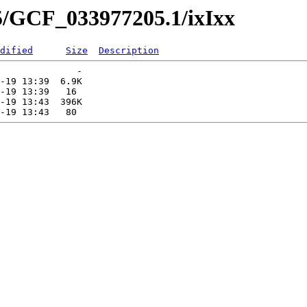
5/GCF_033977205.1/ixIxx
dified
Size
Description
              -   

-19 13:39  6.9K  

-19 13:39   16   

-19 13:43  396K  
