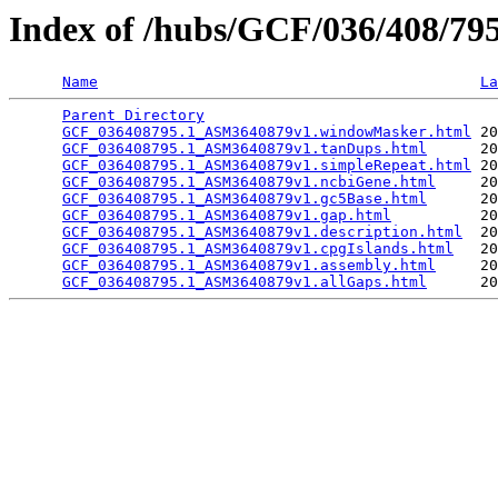
Index of /hubs/GCF/036/408/7
Name
La
Parent Directory
                                 
GCF_036408795.1_ASM3640879v1.windowMasker.html
 20
GCF_036408795.1_ASM3640879v1.tanDups.html
      20
GCF_036408795.1_ASM3640879v1.simpleRepeat.html
 20
GCF_036408795.1_ASM3640879v1.ncbiGene.html
     20
GCF_036408795.1_ASM3640879v1.gc5Base.html
      20
GCF_036408795.1_ASM3640879v1.gap.html
          20
GCF_036408795.1_ASM3640879v1.description.html
  20
GCF_036408795.1_ASM3640879v1.cpgIslands.html
   20
GCF_036408795.1_ASM3640879v1.assembly.html
     20
GCF_036408795.1_ASM3640879v1.allGaps.html