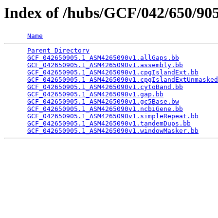
Index of /hubs/GCF/042/650/9
Name
Parent Directory
                                 
GCF_042650905.1_ASM4265090v1.allGaps.bb
          
GCF_042650905.1_ASM4265090v1.assembly.bb
         
GCF_042650905.1_ASM4265090v1.cpgIslandExt.bb
     
GCF_042650905.1_ASM4265090v1.cpgIslandExtUnmasked
GCF_042650905.1_ASM4265090v1.cytoBand.bb
         
GCF_042650905.1_ASM4265090v1.gap.bb
              
GCF_042650905.1_ASM4265090v1.gc5Base.bw
          
GCF_042650905.1_ASM4265090v1.ncbiGene.bb
         
GCF_042650905.1_ASM4265090v1.simpleRepeat.bb
     
GCF_042650905.1_ASM4265090v1.tandemDups.bb
       
GCF_042650905.1_ASM4265090v1.windowMasker.bb