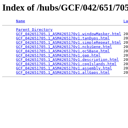
Index of /hubs/GCF/042/651/7
Name
La
Parent Directory
                                 
GCF_042651705.1_ASM4265170v1.windowMasker.html
 20
GCF_042651705.1_ASM4265170v1.tanDups.html
      20
GCF_042651705.1_ASM4265170v1.simpleRepeat.html
 20
GCF_042651705.1_ASM4265170v1.ncbiGene.html
     20
GCF_042651705.1_ASM4265170v1.gc5Base.html
      20
GCF_042651705.1_ASM4265170v1.gap.html
          20
GCF_042651705.1_ASM4265170v1.description.html
  20
GCF_042651705.1_ASM4265170v1.cpgIslands.html
   20
GCF_042651705.1_ASM4265170v1.assembly.html
     20
GCF_042651705.1_ASM4265170v1.allGaps.html