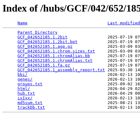
Index of /hubs/GCF/042/652/1
Name
Last modified
Parent Directory
                                 
GCF_042652185.1.2bit
                2025-07-19 07
GCF_042652185.1.2bit.bpt
            2025-07-19 07
GCF_042652185.1.agp.gz
              2025-03-09 03
GCF_042652185.1.chrom.sizes.txt
     2025-03-09 03
GCF_042652185.1.chromAlias.bb
       2025-07-19 07
GCF_042652185.1.chromAlias.txt
      2025-07-19 07
GCF_042652185.1.fa.gz
               2025-07-19 07
GCF_042652185.1_assembly_report.txt
 2025-03-30 14
bbi/
                                2026-02-13 10
genes/
                              2026-02-13 10
groups.txt
                          2025-09-02 16
html/
                               2026-04-29 02
hub.txt
                             2026-04-29 00
ixIxx/
                              2026-02-13 10
md5sum.txt
                          2025-08-21 13
trackDb.txt