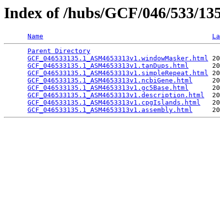
Index of /hubs/GCF/046/533/1
Name
La
Parent Directory
                                 
GCF_046533135.1_ASM4653313v1.windowMasker.html
 20
GCF_046533135.1_ASM4653313v1.tanDups.html
      20
GCF_046533135.1_ASM4653313v1.simpleRepeat.html
 20
GCF_046533135.1_ASM4653313v1.ncbiGene.html
     20
GCF_046533135.1_ASM4653313v1.gc5Base.html
      20
GCF_046533135.1_ASM4653313v1.description.html
  20
GCF_046533135.1_ASM4653313v1.cpgIslands.html
   20
GCF_046533135.1_ASM4653313v1.assembly.html