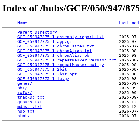
Index of /hubs/GCF/050/947/8
Name
Last mod
Parent Directory
                                 
GCF_050947875.1_assembly_report.txt
      2025-07-
GCF_050947875.1.agp.gz
                   2025-07-
GCF_050947875.1.chrom.sizes.txt
          2025-07-
GCF_050947875.1.chromAlias.txt
           2025-08-
GCF_050947875.1.chromAlias.bb
            2025-08-
GCF_050947875.1.repeatMasker.version.txt
 2025-08-
GCF_050947875.1.repeatMasker.out.gz
      2025-08-
GCF_050947875.1.2bit
                     2025-08-
GCF_050947875.1.2bit.bpt
                 2025-08-
GCF_050947875.1.fa.gz
                    2025-08-
genes/
                                   2025-09-
bbi/
                                     2025-09-
ixIxx/
                                   2025-09-
trackDb.txt
                              2025-09-
groups.txt
                               2025-12-
md5sum.txt
                               2025-12-
hub.txt
                                  2026-07-
html/