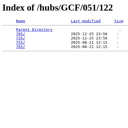
Index of /hubs/GCF/051/122
Name
Last modified
Size
Parent Directory
                             -   

705/
                    2025-12-25 23:56    -   

735/
                    2025-12-25 23:56    -   

755/
                    2025-08-21 12:15    -   

765/