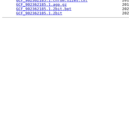
GCF_902362185.1.chrom.sizes.txt
               201
GCF_902362185.1.agp.gz
                        201
GCF_902362185.1.2bit.bpt
                      202
GCF_902362185.1.2bit