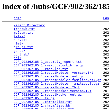
Index of /hubs/GCF/902/362/1
Name
Las
Parent Directory
                                 
trackDb.txt
                                   202
md5sum.txt
                                    202
ixIxx/
                                        202
hub.txt
                                       202
html/
                                         202
groups.txt
                                    202
genes/
                                        202
contrib/
                                      202
bbi/
                                          202
GCF_902362185.1_assembly_report.txt
           202
GCF_902362185.1.rmsk.customLib.fa.gz
          202
GCF_902362185.1.rmod.log.txt
                  202
GCF_902362185.1.repeatModeler.version.txt
     202
GCF_902362185.1.repeatModeler.out.gz
          202
GCF_902362185.1.repeatModeler.families.stk.gz
 202
GCF_902362185.1.repeatModeler.families.fa.gz
  202
GCF_902362185.1.repeatModeler.2bit
            202
GCF_902362185.1.repeatMasker.version.txt
      201
GCF_902362185.1.repeatMasker.out.gz
           202
GCF_902362185.1.fa.gz
                         202
GCF_902362185.1.chromAlias.txt
                202
GCF_902362185.1.chromAlias.bb
                 202