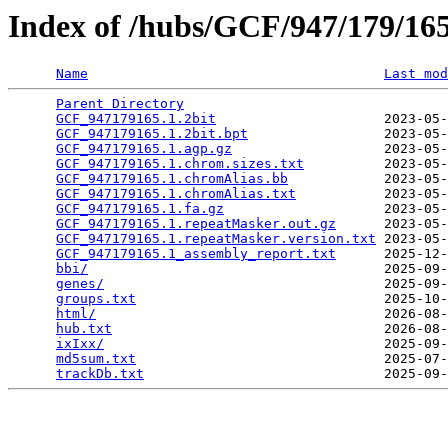
Index of /hubs/GCF/947/179/1
Name
Last mod
Parent Directory
                                 
GCF_947179165.1.2bit
                     2023-05-
GCF_947179165.1.2bit.bpt
                 2023-05-
GCF_947179165.1.agp.gz
                   2023-05-
GCF_947179165.1.chrom.sizes.txt
          2023-05-
GCF_947179165.1.chromAlias.bb
            2023-05-
GCF_947179165.1.chromAlias.txt
           2023-05-
GCF_947179165.1.fa.gz
                    2023-05-
GCF_947179165.1.repeatMasker.out.gz
      2023-05-
GCF_947179165.1.repeatMasker.version.txt
 2023-05-
GCF_947179165.1_assembly_report.txt
      2025-12-
bbi/
                                     2025-09-
genes/
                                   2025-09-
groups.txt
                               2025-10-
html/
                                    2026-08-
hub.txt
                                  2026-08-
ixIxx/
                                   2025-09-
md5sum.txt
                               2025-07-
trackDb.txt