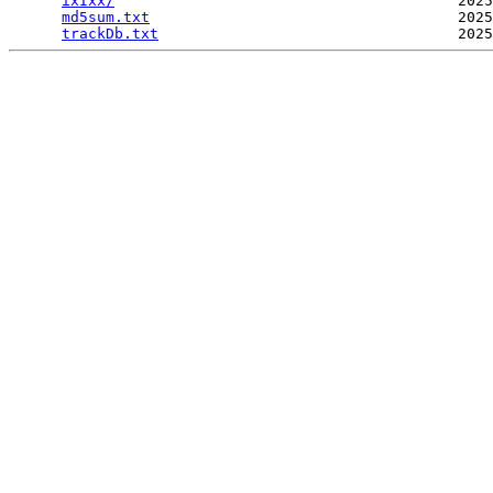
ixIxx/
                                       2025
md5sum.txt
                                   2025
trackDb.txt