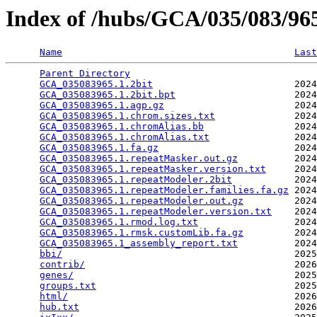
Index of /hubs/GCA/035/083/9
Name
Last
Parent Directory
                                 
GCA_035083965.1.2bit
                         2024
GCA_035083965.1.2bit.bpt
                     2024
GCA_035083965.1.agp.gz
                       2024
GCA_035083965.1.chrom.sizes.txt
              2024
GCA_035083965.1.chromAlias.bb
                2024
GCA_035083965.1.chromAlias.txt
               2024
GCA_035083965.1.fa.gz
                        2024
GCA_035083965.1.repeatMasker.out.gz
          2024
GCA_035083965.1.repeatMasker.version.txt
     2024
GCA_035083965.1.repeatModeler.2bit
           2024
GCA_035083965.1.repeatModeler.families.fa.gz
 2024
GCA_035083965.1.repeatModeler.out.gz
         2024
GCA_035083965.1.repeatModeler.version.txt
    2024
GCA_035083965.1.rmod.log.txt
                 2024
GCA_035083965.1.rmsk.customLib.fa.gz
         2024
GCA_035083965.1_assembly_report.txt
          2024
bbi/
                                         2025
contrib/
                                     2026
genes/
                                       2025
groups.txt
                                   2025
html/
                                        2026
hub.txt
                                      2026