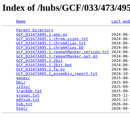
Index of /hubs/GCF/033/473/4
Name
Last mod
Parent Directory
                                 
GCF_033473495.1.agp.gz
                   2024-06-
GCF_033473495.1.chrom.sizes.txt
          2024-06-
GCF_033473495.1.chromAlias.txt
           2024-06-
GCF_033473495.1.chromAlias.bb
            2024-06-
GCF_033473495.1.repeatMasker.version.txt
 2024-06-
GCF_033473495.1.repeatMasker.out.gz
      2024-06-
GCF_033473495.1.2bit
                     2024-06-
GCF_033473495.1.2bit.bpt
                 2024-06-
GCF_033473495.1.fa.gz
                    2024-06-
GCF_033473495.1_assembly_report.txt
      2024-10-
genes/
                                   2025-09-
bbi/
                                     2025-09-
ixIxx/
                                   2025-09-
trackDb.txt
                              2025-09-
groups.txt
                               2025-12-
md5sum.txt
                               2025-12-
hub.txt
                                  2026-04-
html/